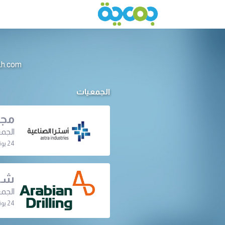
info@jameeah.com للتواصل م
الجمعيات
مجم
الجمع
24 يونيو 2024 | 07:30 م
شرك
اﻟﺠﻤﻌ
24 يونيو 2024 | 07:00 م