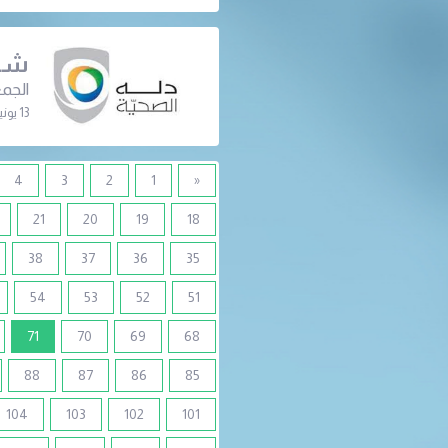
شرك
الجمع
13 يونيو 2024 | 07:15 م
4
3
2
1
«
21
20
19
18
38
37
36
35
54
53
52
51
(current)
71
70
69
68
88
87
86
85
104
103
102
101