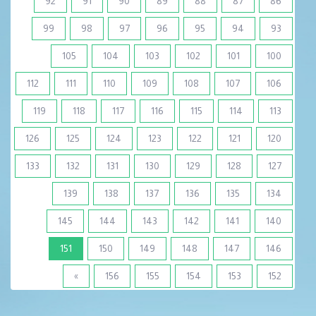
92
91
90
89
88
87
86
99
98
97
96
95
94
93
105
104
103
102
101
100
112
111
110
109
108
107
106
119
118
117
116
115
114
113
126
125
124
123
122
121
120
133
132
131
130
129
128
127
139
138
137
136
135
134
145
144
143
142
141
140
(current)
151
150
149
148
147
146
»
156
155
154
153
152