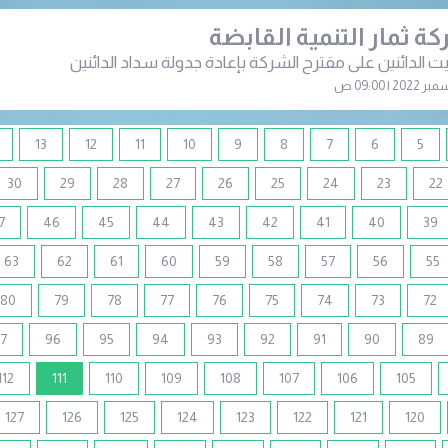
ة ثمار التنمية القابضة
 الدائنين على مقترح الشركة بإعادة جدولة سداد الدائنين
13
12
11
10
9
8
7
6
5
30
29
28
27
26
25
24
23
22
7
46
45
44
43
42
41
40
39
63
62
61
60
59
58
57
56
55
80
79
78
77
76
75
74
73
72
7
96
95
94
93
92
91
90
89
(current)
112
111
110
109
108
107
106
105
127
126
125
124
123
122
121
120