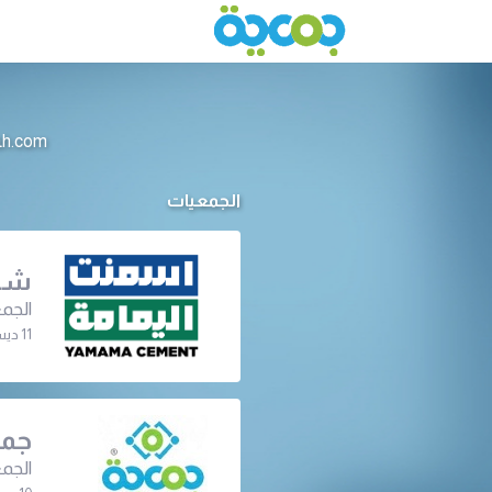
info@jameeah.com للتواصل م
الجمعيات
شرك
الجمع
11 ديسمبر 2023 | 06:30 م
جمع
الجمع