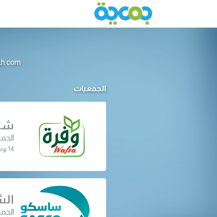
info@jameeah.com للتواصل م
الجمعيات
شرك
الجمع
14 يونيو 2022 | 08:00 م
الش
الجمع