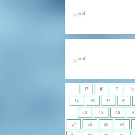
انتهى
انتهى
17
16
15
14
34
33
32
31
50
49
48
4
67
66
65
64