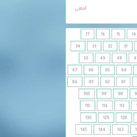
انتهى
17
16
15
14
34
33
32
31
50
49
48
4
67
66
65
64
84
83
82
81
100
99
98
9
115
114
113
130
129
128
145
144
143