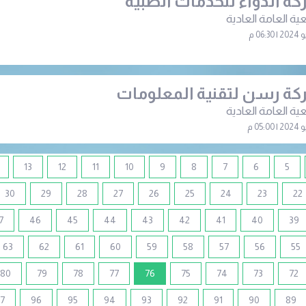
ة الدواء للخدمات الطبية
ية العامة العادية
ة رسن لتقنية المعلومات
ية العامة العادية
13
12
11
10
9
8
7
6
5
30
29
28
27
26
25
24
23
22
7
46
45
44
43
42
41
40
39
63
62
61
60
59
58
57
56
55
(current)
80
79
78
77
76
75
74
73
72
7
96
95
94
93
92
91
90
89