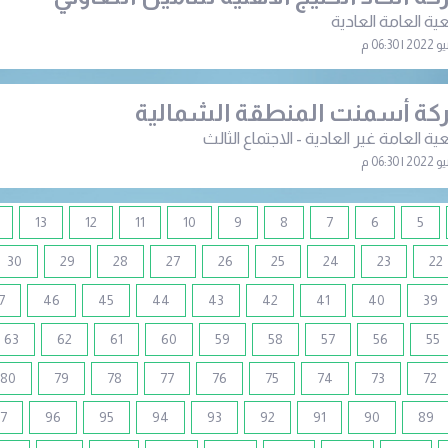
ية العامة العادية
ة أسمنت المنطقة الشمالية
ية العامة غير العادية - الاجتماع الثالث
13
12
11
10
9
8
7
6
5
30
29
28
27
26
25
24
23
22
7
46
45
44
43
42
41
40
39
63
62
61
60
59
58
57
56
55
80
79
78
77
76
75
74
73
72
7
96
95
94
93
92
91
90
89