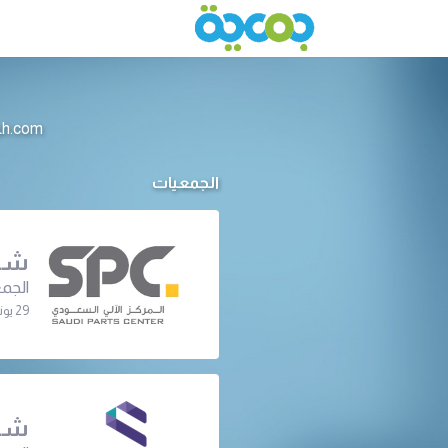
info@jameeah.com للتواصل م
الجمعيات
شرك
الجمع
29 يونيو 2022 | 07:45 م
شرك