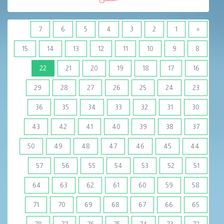
7
6
5
4
3
2
1
«
15
14
13
12
11
10
9
8
(current)
22
21
20
19
18
17
16
29
28
27
26
25
24
23
36
35
34
33
32
31
30
43
42
41
40
39
38
37
50
49
48
47
46
45
44
57
56
55
54
53
52
51
64
63
62
61
60
59
58
71
70
69
68
67
66
65
78
77
76
75
74
73
72