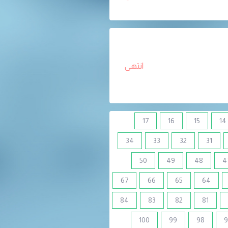
انتهى
17
16
15
14
34
33
32
31
50
49
48
4
67
66
65
64
84
83
82
81
100
99
98
9