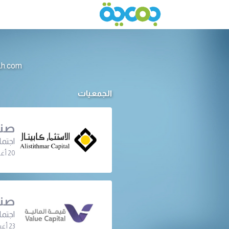
info@jameeah.com للتواصل م
الجمعيات
صند
اجتما
20 أغسطس 2026 | 02:00 م
صند
اجتما
23 أغسطس 2026 | 12:30 م