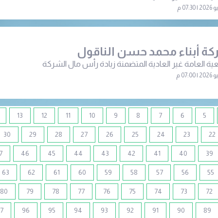
ة أبناء محمد حسن الناقول
ية العامة غير العادية المتضمنة زيادة رأس مال الشركة
13
12
11
10
9
8
7
6
5
30
29
28
27
26
25
24
23
22
7
46
45
44
43
42
41
40
39
63
62
61
60
59
58
57
56
55
80
79
78
77
76
75
74
73
72
7
96
95
94
93
92
91
90
89